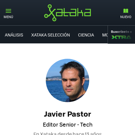
MENÚ
NUEVO
Suscríbete a
ANÁLISIS
XATAKA SELECCIÓN
CIENCIA
MOVILIDAD
Javier Pastor
Editor Senior - Tech
En Xataka desde
hace 13 años