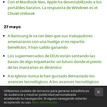
Con el MacBook Neo, Apple ha desestabilizado a los
portátiles baratos. La respuesta de Windows es el
Chuwi Unibook
27 mayo
A Samsung le va tan bien que sus trabajadores
amenazaron con una huelga si no repartía
beneficios. Y han salido ganando
Los supermercados de EEUU están sentando las
bases de algo inquietante: un futuro donde el precio
de las manzanas es dinámico
A la Iglesia nunca le han gustado demasiado los
avances tecnológicos. A los avances tecnológicos
eso les ha importado exactamente cero
Utilizamos cookies de terceros para generar estadísticas
de audiencia y mostrar publicidad personalizada
No sabemos si los universitarios están utilizando la
analizando tu navegación. Si sigues navegando estarás
IA. Sí sabemos que están sacando más
aceptando su uso.
Más información