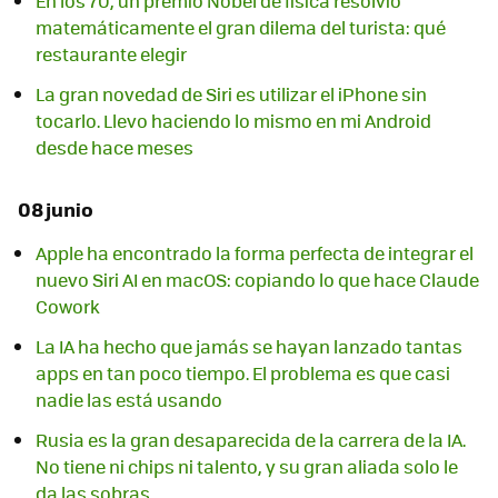
En los 70, un premio Nobel de física resolvió
matemáticamente el gran dilema del turista: qué
restaurante elegir
La gran novedad de Siri es utilizar el iPhone sin
tocarlo. Llevo haciendo lo mismo en mi Android
desde hace meses
08 junio
Apple ha encontrado la forma perfecta de integrar el
nuevo Siri AI en macOS: copiando lo que hace Claude
Cowork
La IA ha hecho que jamás se hayan lanzado tantas
apps en tan poco tiempo. El problema es que casi
nadie las está usando
Rusia es la gran desaparecida de la carrera de la IA.
No tiene ni chips ni talento, y su gran aliada solo le
da las sobras