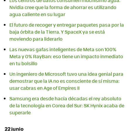
Los centros de datos consumen muchísimo agua.
Nvidia cree que la forma de ahorrar es utilizando
agua caliente en su lugar
El futuro de recoger y entregar paquetes pasa por la
baja órbita de la Tierra. Y SpaceX ya se está
moviendo para liderarlo
Las nuevas gafas inteligentes de Meta son 100%
Meta y 0% RayBan: eso tiene un impacto inmediato
en tu bolsillo
Un ingeniero de Microsoft tuvo una idea genial para
demostrar que la IA no es consciente de sí misma:
usar cabras en Age of Empires II
Samsung era desde hacía décadas el rey absoluto
de la tecnología en Corea del Sur: SK Hynix acaba de
superarle
22 junio