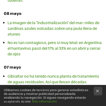
tuberías
08 mayo
La imagen de la "industrialización" del mar: miles de
sardinas azules volcadas sobre una jaula llena de
atunes
No es tan contagioso, pero sí muy letal: en Argentina
el hantavirus pasó del 17% al 33% en un abrir y cerrar
de ojos
07 mayo
Gibraltar no ha tenido nunca planta de tratamiento
de aguas residuales. Así que llevan décadas
echándolas al mar
Utilizamos cookies de terceros para generar estadísticas
de audiencia y mostrar publicidad personalizada
analizando tu navegación. Si sigues navegando estarás
06 mayo
aceptando su uso.
Más información