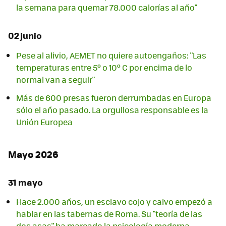
la semana para quemar 78.000 calorías al año"
02 junio
Pese al alivio, AEMET no quiere autoengaños: "Las
temperaturas entre 5º o 10º C por encima de lo
normal van a seguir"
Más de 600 presas fueron derrumbadas en Europa
sólo el año pasado. La orgullosa responsable es la
Unión Europea
Mayo 2026
31 mayo
Hace 2.000 años, un esclavo cojo y calvo empezó a
hablar en las tabernas de Roma. Su "teoría de las
dos asas" ha marcado la psicología moderna