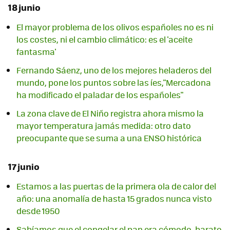
18 junio
El mayor problema de los olivos españoles no es ni
los costes, ni el cambio climático: es el 'aceite
fantasma'
Fernando Sáenz, uno de los mejores heladeros del
mundo, pone los puntos sobre las íes,"Mercadona
ha modificado el paladar de los españoles"
La zona clave de El Niño registra ahora mismo la
mayor temperatura jamás medida: otro dato
preocupante que se suma a una ENSO histórica
17 junio
Estamos a las puertas de la primera ola de calor del
año: una anomalía de hasta 15 grados nunca visto
desde 1950
Sabíamos que el congelar el pan era cómodo, barato