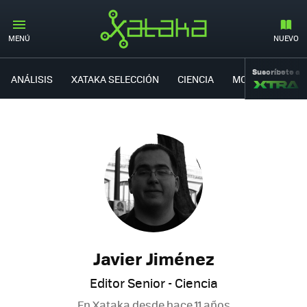
MENÚ
NUEVO
Suscríbete a
ANÁLISIS
XATAKA SELECCIÓN
CIENCIA
MOVILIDAD
Javier Jiménez
Editor Senior - Ciencia
En Xataka desde
hace 11 años