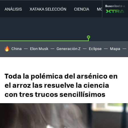
Suscríbete a
ANÁLISIS
XATAKA SELECCIÓN
CIENCIA
MOVILIDAD
HOY SE HABLA DE
China
Elon Musk
Generación Z
Eclipse
Mapa
Toda la polémica del arsénico en
el arroz las resuelve la ciencia
con tres trucos sencillísimos