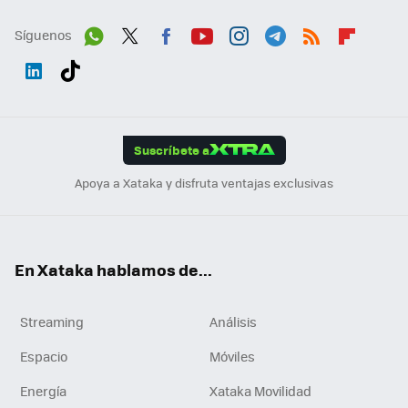
Síguenos
Wh
Twit
Fac
You
Inst
Tele
RSS
Flip
ats
ter
ebo
tub
agr
gra
boa
Link
Tikt
App
ok
e
am
m
rd
edI
ok
Suscríbete a
n
Apoya a Xataka y disfruta ventajas exclusivas
En Xataka hablamos de...
Streaming
Análisis
Espacio
Móviles
Energía
Xataka Movilidad