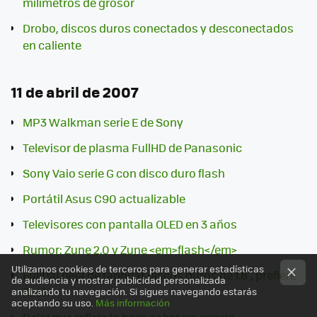
milímetros de grosor
Drobo, discos duros conectados y desconectados
en caliente
11 de abril de 2007
MP3 Walkman serie E de Sony
Televisor de plasma FullHD de Panasonic
Sony Vaio serie G con disco duro flash
Portátil Asus C90 actualizable
Televisores con pantalla OLED en 3 años
Rumor: Zune 2.0 y Zune <em>flash</em>
Utilizamos cookies de terceros para generar estadísticas
Fujitsu deja de fabricar discos duros de 1.8'', prefiere
de audiencia y mostrar publicidad personalizada
flash
analizando tu navegación. Si sigues navegando estarás
aceptando su uso.
Más información