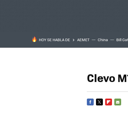
HOY SE HABLA DE
AEMET
China
Bill Ga
Clevo M
FACEBOOK
TWITTER
FLIPBOARD
E-
MAIL