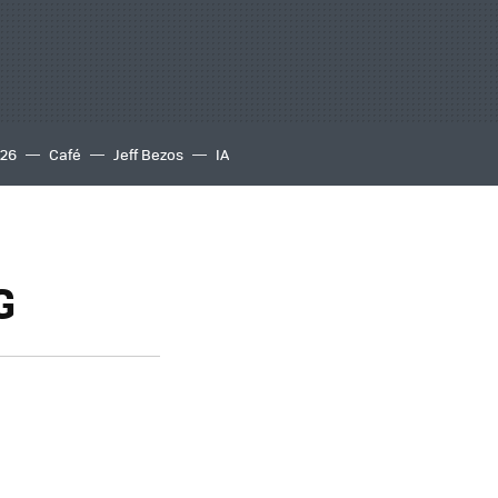
S26
Café
Jeff Bezos
IA
G