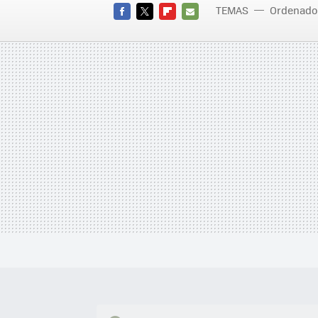
TEMAS
Ordenado
FACEBOOK
TWITTER
FLIPBOARD
E-
MAIL