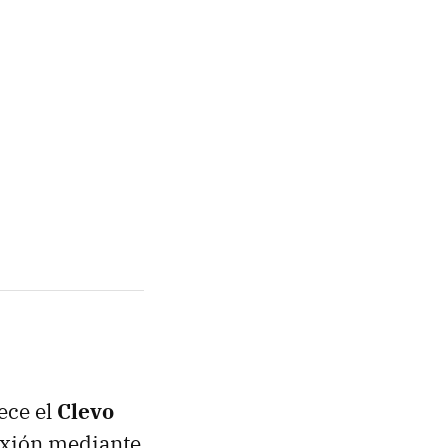
ece el
Clevo
nexión mediante