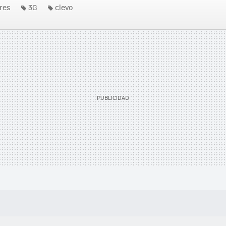
res
3G
clevo