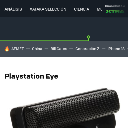
Suscríbete a
ANÁLISIS
XATAKA SELECCIÓN
CIENCIA
MOVILIDAD
HOY SE HABLA DE
AEMET
China
Bill Gates
Generación Z
iPhone 18
Playstation Eye