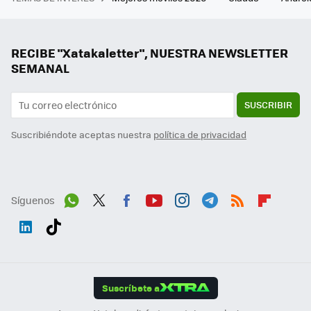
RECIBE "Xatakaletter", NUESTRA NEWSLETTER
SEMANAL
SUSCRIBIR
Suscribiéndote aceptas nuestra
política de privacidad
Síguenos
Wh
Twit
Fac
You
Inst
Tele
RSS
Flip
ats
ter
ebo
tub
agr
gra
boa
Link
Tikt
App
ok
e
am
m
rd
edI
ok
Suscríbete a
n