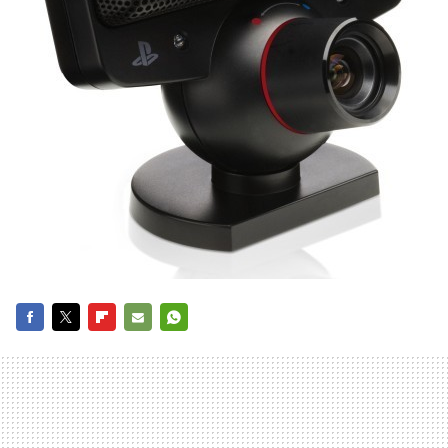
FACEBOOK
TWITTER
FLIPBOARD
E-
WHATSAPP
MAIL