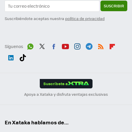
SUSCRIBIR
Suscribiéndote aceptas nuestra
política de privacidad
Síguenos
Wh
Twit
Fac
You
Inst
Tele
RSS
Flip
ats
ter
ebo
tub
agr
gra
boa
Link
Tikt
App
ok
e
am
m
rd
edI
ok
Suscríbete a
n
Apoya a Xataka y disfruta ventajas exclusivas
En Xataka hablamos de...