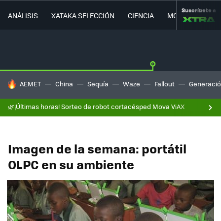
Suscríbete a
ANÁLISIS
XATAKA SELECCIÓN
CIENCIA
MOVILIDAD
HOY SE HABLA DE
AEMET
China
Sequía
Waze
Fallout
Generació
🌿¡Últimas horas! Sorteo de robot cortacésped Mova ViAX
Imagen de la semana: portátil
OLPC en su ambiente