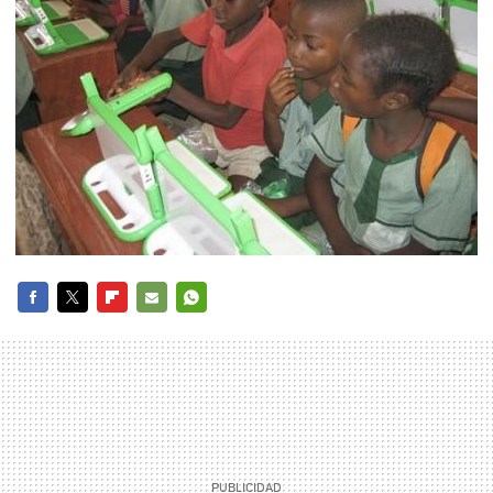
FACEBOOK
TWITTER
FLIPBOARD
E-
WHATSAPP
MAIL