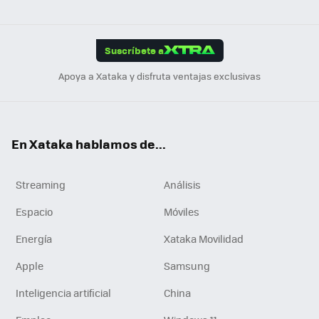
ats
ter
ebo
tub
agr
gra
boa
Link
Tikt
App
ok
e
am
m
rd
edI
ok
Suscríbete a
n
Apoya a Xataka y disfruta ventajas exclusivas
En Xataka hablamos de...
Streaming
Análisis
Espacio
Móviles
Energía
Xataka Movilidad
Apple
Samsung
Inteligencia artificial
China