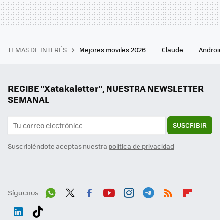
TEMAS DE INTERÉS
Mejores moviles 2026
Claude
Androi
RECIBE "Xatakaletter", NUESTRA NEWSLETTER
SEMANAL
SUSCRIBIR
Suscribiéndote aceptas nuestra
política de privacidad
Síguenos
Wh
Twit
Fac
You
Inst
Tele
RSS
Flip