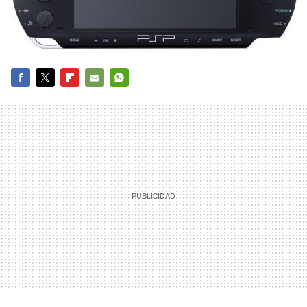
FACEBOOK
TWITTER
FLIPBOARD
E-
WHATSAPP
MAIL