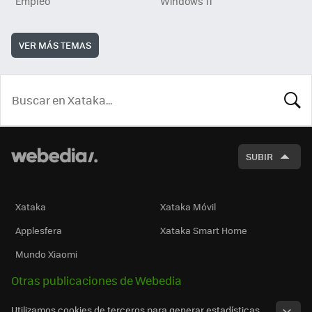
Empleo
Windows 11
VER MÁS TEMAS
BUSCA
SUBIR
Xataka
Xataka Móvil
Applesfera
Xataka Smart Home
Mundo Xiaomi
Otras publicaciones de Webedia
Utilizamos cookies de terceros para generar estadísticas