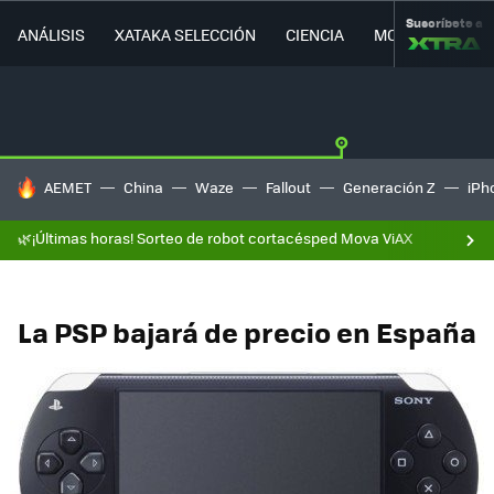
Suscríbete a
ANÁLISIS
XATAKA SELECCIÓN
CIENCIA
MOVILIDAD
HOY SE HABLA DE
AEMET
China
Waze
Fallout
Generación Z
iPh
🌿¡Últimas horas! Sorteo de robot cortacésped Mova ViAX
La PSP bajará de precio en España