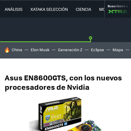
Suscríbete a
ANÁLISIS
XATAKA SELECCIÓN
CIENCIA
MOVILIDAD
HOY SE HABLA DE
China
Elon Musk
Generación Z
Eclipse
Mapa
Asus EN8600GTS, con los nuevos
procesadores de Nvidia