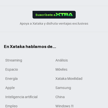
Link
Tikt
App
ok
e
am
m
rd
edI
ok
Suscríbete a
n
Apoya a Xataka y disfruta ventajas exclusivas
En Xataka hablamos de...
Streaming
Análisis
Espacio
Móviles
Energía
Xataka Movilidad
Apple
Samsung
Inteligencia artificial
China
Empleo
Windows 11