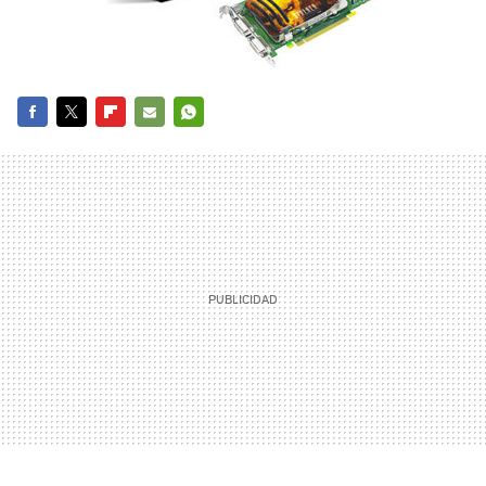
FACEBOOK
TWITTER
FLIPBOARD
E-
WHATSAPP
MAIL