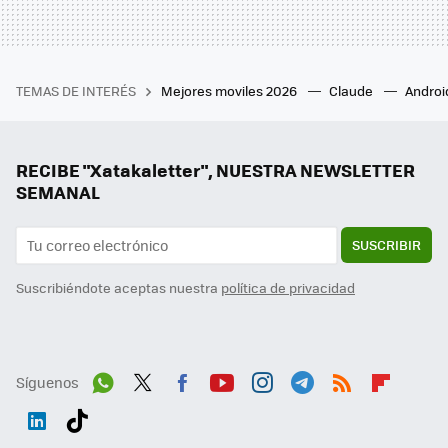
TEMAS DE INTERÉS
Mejores moviles 2026
Claude
Androi
RECIBE "Xatakaletter", NUESTRA NEWSLETTER
SEMANAL
SUSCRIBIR
Suscribiéndote aceptas nuestra
política de privacidad
Síguenos
Wh
Twit
Fac
You
Inst
Tele
RSS
Flip
ats
ter
ebo
tub
agr
gra
boa