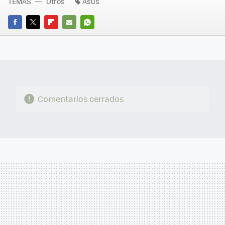
TEMAS
Otros
Asus
FACEBOOK
TWITTER
FLIPBOARD
E-
WHATSAPP
MAIL
Comentarios cerrados