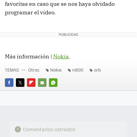
favoritas en caso que se nos haya olvidado
programar el vídeo.
Más información |
Nokia
.
TEMAS
Otros
Nokia
n800
orb
FACEBOOK
TWITTER
FLIPBOARD
E-
WHATSAPP
MAIL
Comentarios cerrados