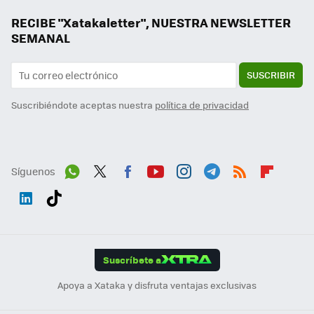
RECIBE "Xatakaletter", NUESTRA NEWSLETTER
SEMANAL
SUSCRIBIR
Suscribiéndote aceptas nuestra
política de privacidad
Síguenos
Wh
Twit
Fac
You
Inst
Tele
RSS
Flip
ats
ter
ebo
tub
agr
gra
boa
Link
Tikt
App
ok
e
am
m
rd
edI
ok
Suscríbete a
n
Apoya a Xataka y disfruta ventajas exclusivas