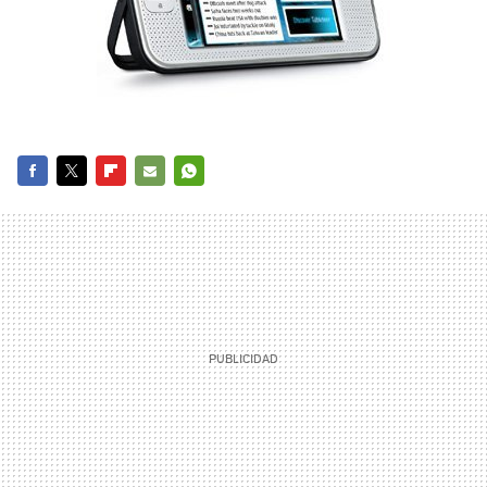
FACEBOOK
TWITTER
FLIPBOARD
E-
WHATSAPP
MAIL