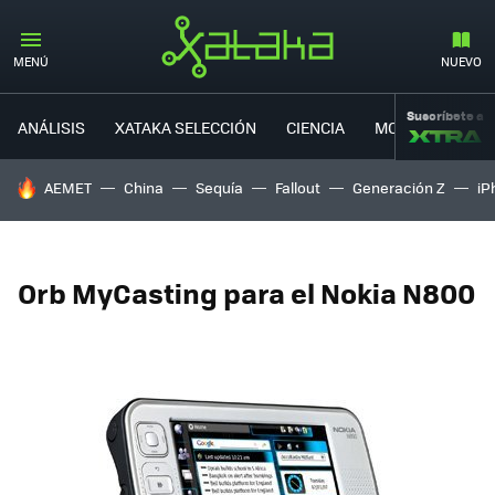
MENÚ
NUEVO
Suscríbete a
ANÁLISIS
XATAKA SELECCIÓN
CIENCIA
MOVILIDAD
HOY SE HABLA DE
AEMET
China
Sequía
Fallout
Generación Z
iP
Orb MyCasting para el Nokia N800