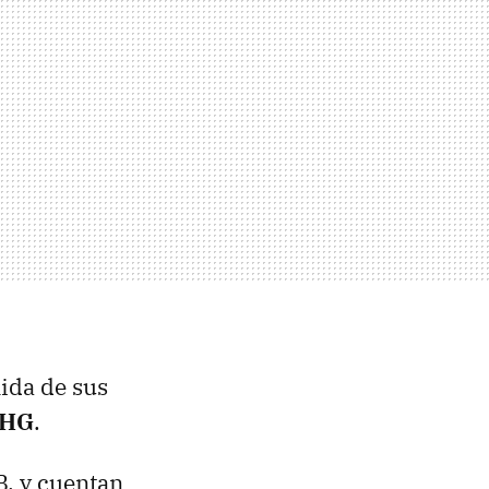
ida de sus
-HG
.
B, y cuentan