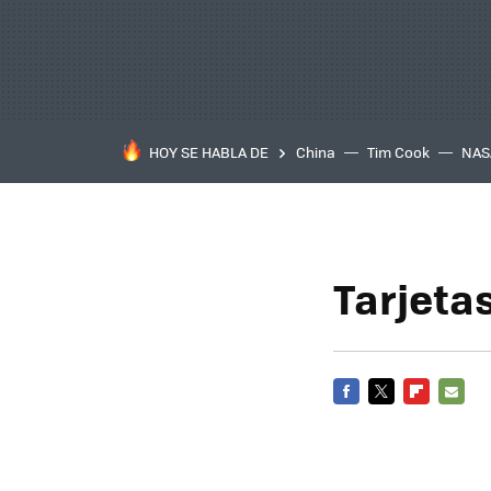
HOY SE HABLA DE
China
Tim Cook
NAS
Tarjeta
FACEBOOK
TWITTER
FLIPBOARD
E-
MAIL