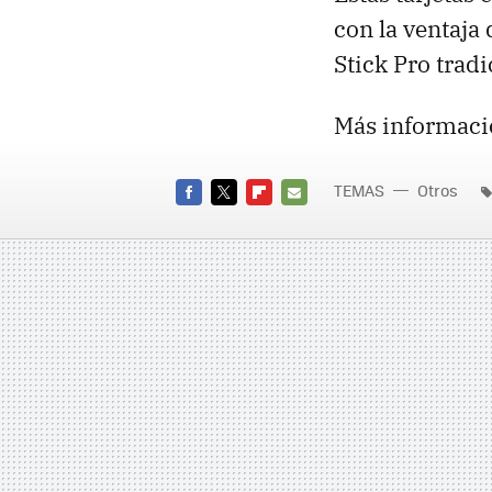
con la ventaja
Stick Pro tradi
Más informaci
TEMAS
Otros
FACEBOOK
TWITTER
FLIPBOARD
E-
MAIL