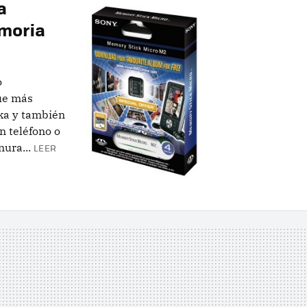
a
emoria
o
ue más
aka y también
n teléfono o
ura...
LEER