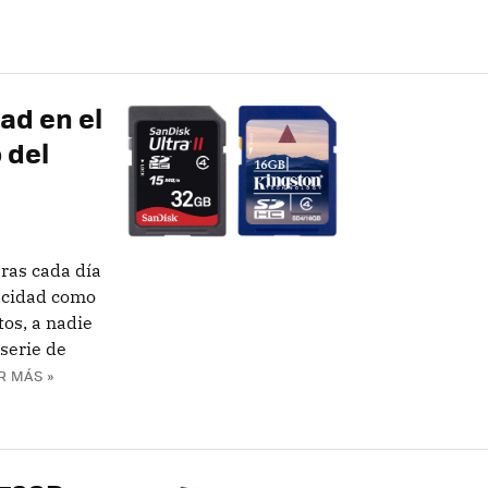
ad en el
 del
aras cada día
acidad como
tos, a nadie
serie de
R MÁS »