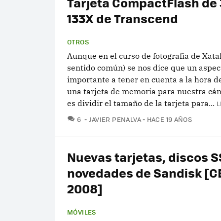
Tarjeta CompactFlash de 
133X de Transcend
OTROS
Aunque en el curso de fotografía de Xatak
sentido común) se nos dice que un aspe
importante a tener en cuenta a la hora d
una tarjeta de memoria para nuestra c
es dividir el tamaño de la tarjeta para...
L
COMENTARIOS
6
JAVIER PENALVA
HACE 19 AÑOS
Nuevas tarjetas, discos S
novedades de Sandisk [C
2008]
MÓVILES