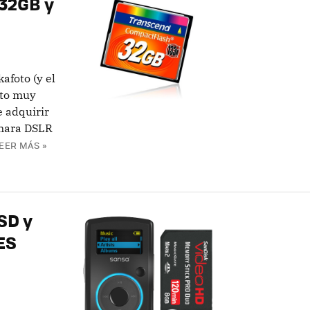
32GB y
afoto (y el
cto muy
e adquirir
ámara DSLR
EER MÁS »
SD y
ES