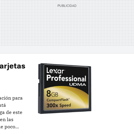
arjetas
ación para
stá
ga de este
en las
e poco...