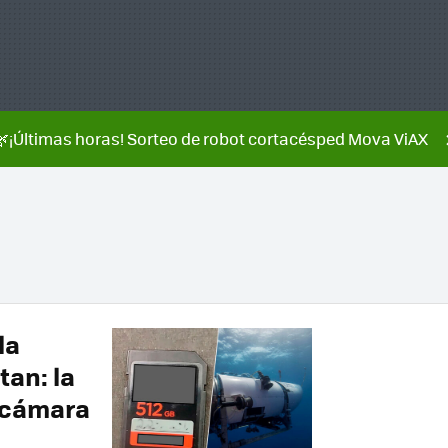
🌿¡Últimas horas! Sorteo de robot cortacésped Mova ViAX
la
tan: la
 cámara