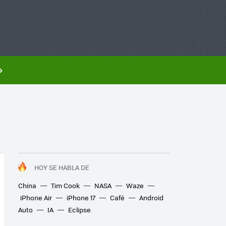
HOY SE HABLA DE
China
Tim Cook
NASA
Waze
iPhone Air
iPhone 17
Café
Android
Auto
IA
Eclipse