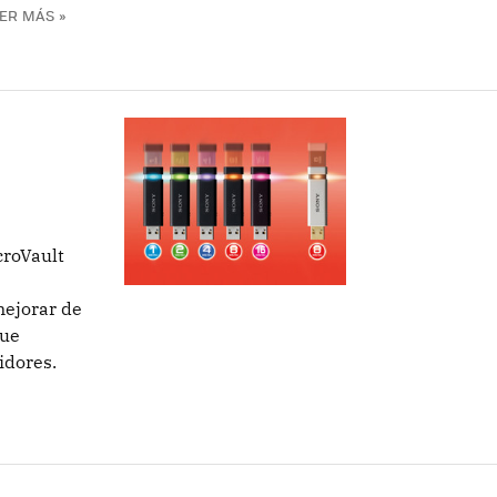
ER MÁS »
roVault
mejorar de
que
idores.