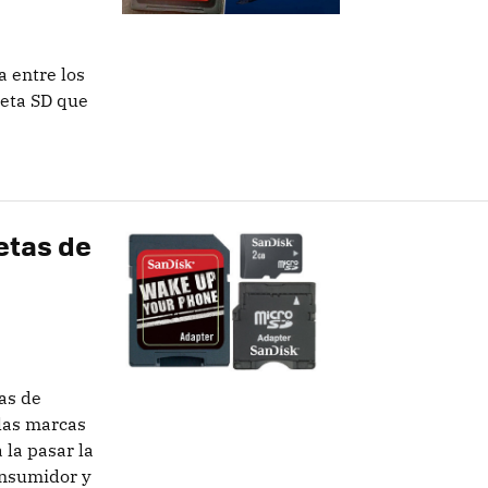
 entre los
jeta SD que
etas de
as de
las marcas
 la pasar la
onsumidor y