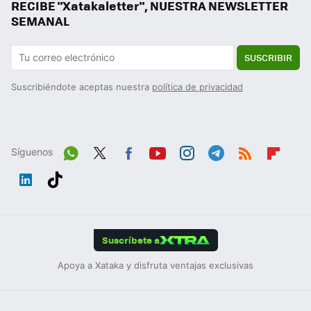
RECIBE "Xatakaletter", NUESTRA NEWSLETTER
SEMANAL
SUSCRIBIR
Suscribiéndote aceptas nuestra
política de privacidad
Síguenos
Wh
Twit
Fac
You
Inst
Tele
RSS
Flip
ats
ter
ebo
tub
agr
gra
boa
Link
Tikt
App
ok
e
am
m
rd
edIn
ok
Suscríbete a
Apoya a Xataka y disfruta ventajas exclusivas