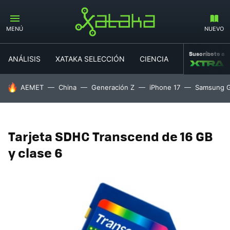
MENÚ
NUEVO
Suscríbete a
ANÁLISIS
XATAKA SELECCIÓN
CIENCIA
MOVILIDAD
HOY SE HABLA DE
AEMET
China
Generación Z
iPhone 17
Samsung G
Tarjeta SDHC Transcend de 16 GB
y clase 6