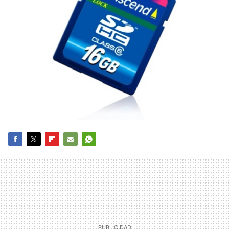
FACEBOOK
TWITTER
FLIPBOARD
E-
WHATSAPP
MAIL