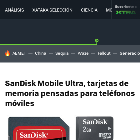
Suscríbete a
ANÁLISIS
XATAKA SELECCIÓN
CIENCIA
MOVILIDAD
HOY SE HABLA DE
AEMET
China
Sequía
Waze
Fallout
Generació
SanDisk Mobile Ultra, tarjetas de
memoria pensadas para teléfonos
móviles