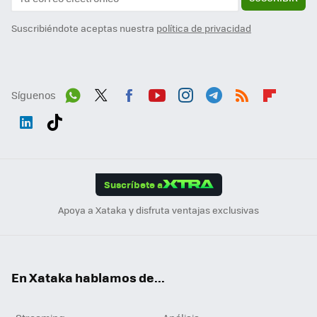
Suscribiéndote aceptas nuestra
política de privacidad
Síguenos
Wh
Twit
Fac
You
Inst
Tele
RSS
Flip
ats
ter
ebo
tub
agr
gra
boa
Link
Tikt
App
ok
e
am
m
rd
edI
ok
Suscríbete a
n
Apoya a Xataka y disfruta ventajas exclusivas
En Xataka hablamos de...