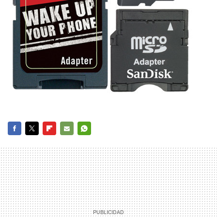
FACEBOOK
TWITTER
FLIPBOARD
E-
WHATSAPP
MAIL