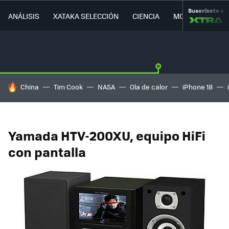
Suscríbete a
ANÁLISIS
XATAKA SELECCIÓN
CIENCIA
MOVILIDAD
HOY SE HABLA DE
China
Tim Cook
NASA
Ola de calor
iPhone 18
Yamada HTV-200XU, equipo HiFi
con pantalla