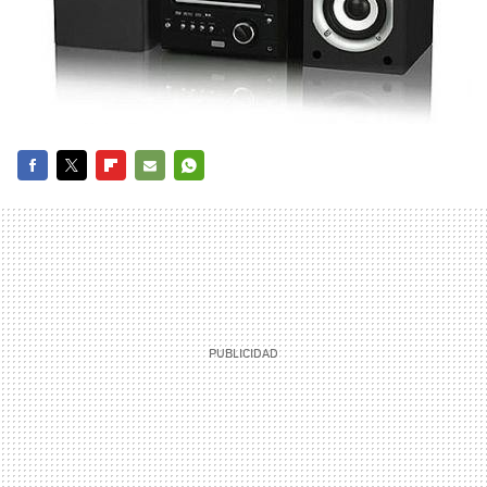
FACEBOOK
TWITTER
FLIPBOARD
E-
WHATSAPP
MAIL