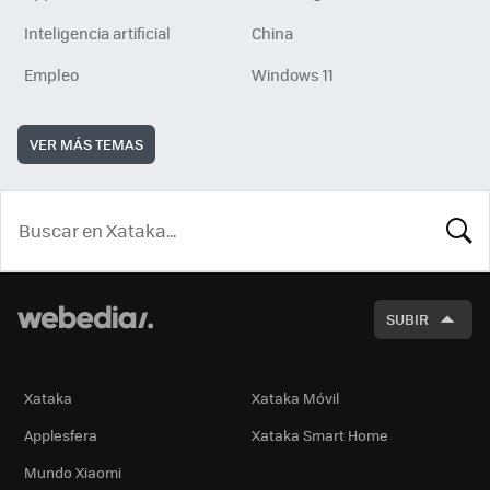
Inteligencia artificial
China
Empleo
Windows 11
VER MÁS TEMAS
BUSCA
SUBIR
Xataka
Xataka Móvil
Applesfera
Xataka Smart Home
Mundo Xiaomi