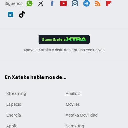
Síguenos
Wh
Twit
Fac
You
Inst
Tele
RSS
Flip
ats
ter
ebo
tub
agr
gra
boa
Link
Tikt
App
ok
e
am
m
rd
edI
ok
Suscríbete a
n
Apoya a Xataka y disfruta ventajas exclusivas
En Xataka hablamos de...
Streaming
Análisis
Espacio
Móviles
Energía
Xataka Movilidad
Apple
Samsung