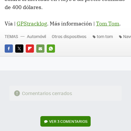
de 400 dólares.
Vía |
GPStracklog
. Más información |
Tom Tom
.
TEMAS
Automóvil
Otros dispositivos
tom tom
Nav
FACEBOOK
TWITTER
FLIPBOARD
E-
WHATSAPP
MAIL
Comentarios cerrados
VER
3 COMENTARIOS