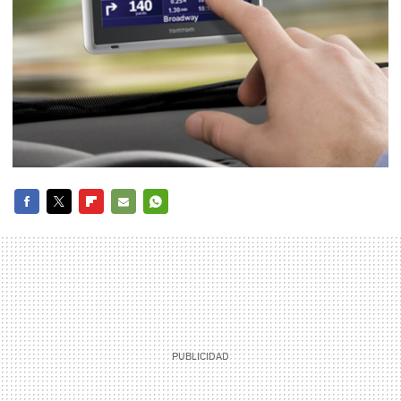
FACEBOOK
TWITTER
FLIPBOARD
E-
WHATSAPP
MAIL