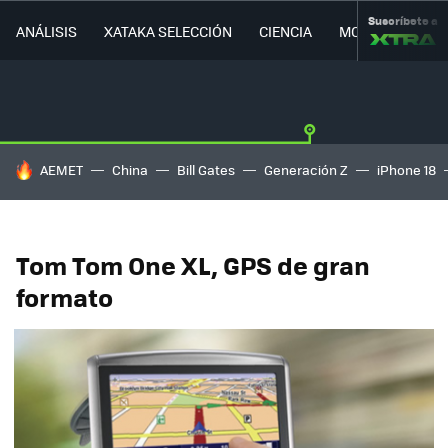
Suscríbete a
ANÁLISIS
XATAKA SELECCIÓN
CIENCIA
MOVILIDAD
HOY SE HABLA DE
AEMET
China
Bill Gates
Generación Z
iPhone 18
Tom Tom One XL, GPS de gran
formato