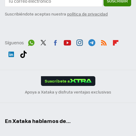
SUSCRIBIR
Suscribiéndote aceptas nuestra
política de privacidad
Síguenos
Wh
Twit
Fac
You
Inst
Tele
RSS
Flip
ats
ter
ebo
tub
agr
gra
boa
Link
Tikt
App
ok
e
am
m
rd
edI
ok
Suscríbete a
n
Apoya a Xataka y disfruta ventajas exclusivas
En Xataka hablamos de...