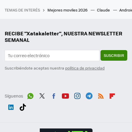
TEMAS DE INTERÉS
Mejores moviles 2026
Claude
Androi
RECIBE "Xatakaletter", NUESTRA NEWSLETTER
SEMANAL
SUSCRIBIR
Suscribiéndote aceptas nuestra
política de privacidad
Síguenos
Wh
Twit
Fac
You
Inst
Tele
RSS
Flip
ats
ter
ebo
tub
agr
gra
boa
Link
Tikt
App
ok
e
am
m
rd
edI
ok