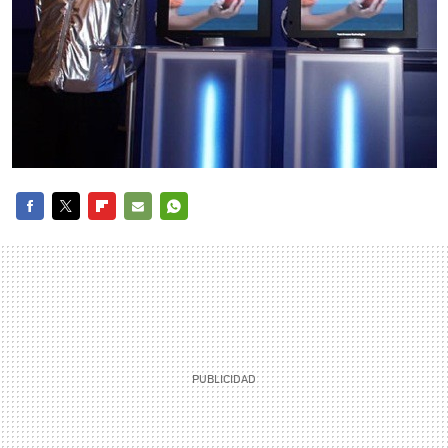
FACEBOOK
TWITTER
FLIPBOARD
E-
WHATSAPP
MAIL