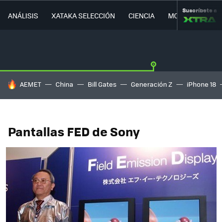
Suscríbete a
ANÁLISIS
XATAKA SELECCIÓN
CIENCIA
MOVILIDAD
HOY SE HABLA DE
AEMET
China
Bill Gates
Generación Z
iPhone 18
Pantallas FED de Sony