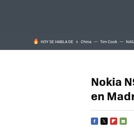
HOY SE HABLA DE
China
Tim Cook
NAS
Nokia N
en Madr
FACEBOOK
TWITTER
FLIPBOARD
E-