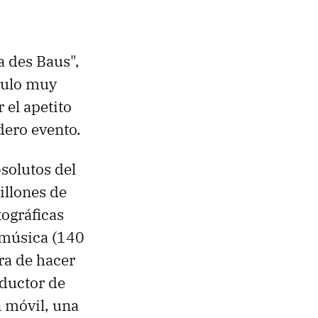
a des Baus",
culo muy
 el apetito
dero evento.
bsolutos del
illones de
tográficas
 música (140
ra de hacer
oductor de
n móvil, una