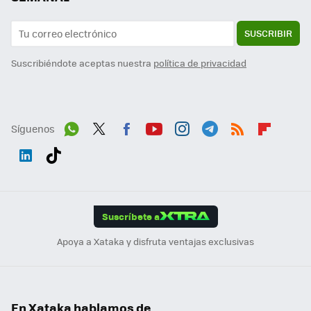
SUSCRIBIR
Suscribiéndote aceptas nuestra
política de privacidad
Síguenos
Wh
Twit
Fac
You
Inst
Tele
RSS
Flip
ats
ter
ebo
tub
agr
gra
boa
Link
Tikt
App
ok
e
am
m
rd
edI
ok
Suscríbete a
n
Apoya a Xataka y disfruta ventajas exclusivas
En Xataka hablamos de...