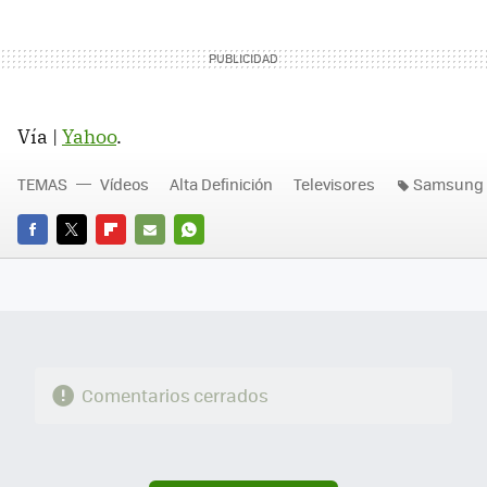
Vía |
Yahoo
.
TEMAS
Vídeos
Alta Definición
Televisores
Samsung
FACEBOOK
TWITTER
FLIPBOARD
E-
WHATSAPP
MAIL
Comentarios cerrados