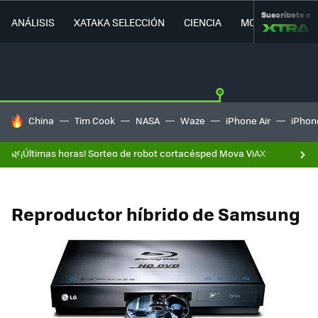
Suscríbete a
ANÁLISIS
XATAKA SELECCIÓN
CIENCIA
MOVILIDAD
HOY SE HABLA DE
China
Tim Cook
NASA
Waze
iPhone Air
iPhone
🌿¡Últimas horas! Sorteo de robot cortacésped Mova ViAX
Reproductor híbrido de Samsung