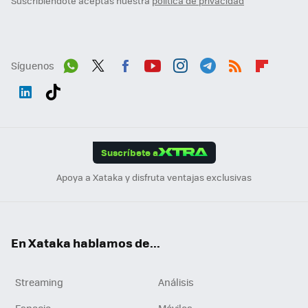
Suscribiéndote aceptas nuestra
política de privacidad
Síguenos
Wh
Twit
Fac
You
Inst
Tele
RSS
Flip
ats
ter
ebo
tub
agr
gra
boa
Link
Tikt
App
ok
e
am
m
rd
edI
ok
Suscríbete a
n
Apoya a Xataka y disfruta ventajas exclusivas
En Xataka hablamos de...
Streaming
Análisis
Espacio
Móviles