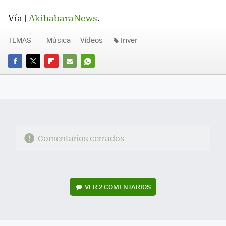
Vía |
AkihabaraNews
.
TEMAS
Música
Vídeos
Iriver
FACEBOOK
TWITTER
FLIPBOARD
E-
WHATSAPP
MAIL
Comentarios cerrados
VER
2 COMENTARIOS