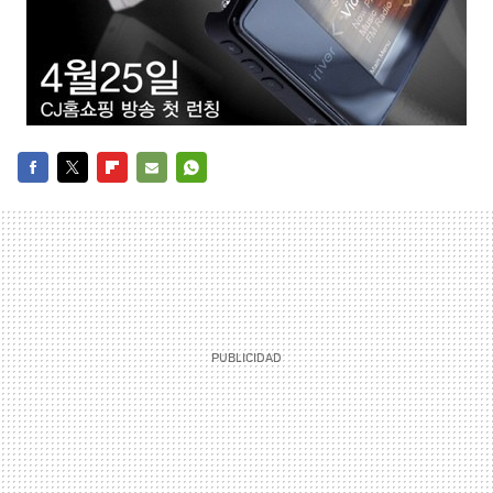
FACEBOOK
TWITTER
FLIPBOARD
E-
WHATSAPP
MAIL