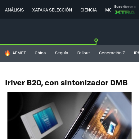
Suscríbete a
ANÁLISIS
XATAKA SELECCIÓN
CIENCIA
MOVILIDAD
HOY SE HABLA DE
AEMET
China
Sequía
Fallout
Generación Z
iP
Iriver B20, con sintonizador DMB