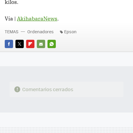
kilos.
Vía |
AkihabaraNews
.
TEMAS
Ordenadores
Epson
FACEBOOK
TWITTER
FLIPBOARD
E-
WHATSAPP
MAIL
Comentarios cerrados