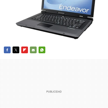
FACEBOOK
TWITTER
FLIPBOARD
E-
WHATSAPP
MAIL