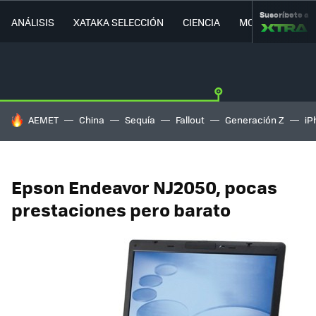
Suscríbete a
ANÁLISIS
XATAKA SELECCIÓN
CIENCIA
MOVILIDAD
HOY SE HABLA DE
AEMET
China
Sequía
Fallout
Generación Z
iP
Epson Endeavor NJ2050, pocas
prestaciones pero barato