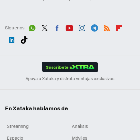
Síguenos
Wh
Twit
Fac
You
Inst
Tele
RSS
Flip
ats
ter
ebo
tub
agr
gra
boa
Link
Tikt
App
ok
e
am
m
rd
edI
ok
Suscríbete a
n
Apoya a Xataka y disfruta ventajas exclusivas
En Xataka hablamos de...
Streaming
Análisis
Espacio
Móviles