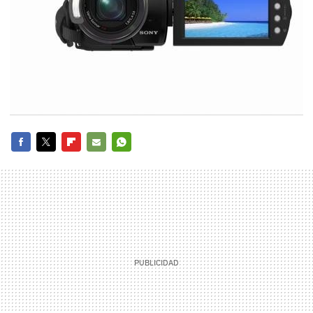
FACEBOOK
TWITTER
FLIPBOARD
E-
WHATSAPP
MAIL