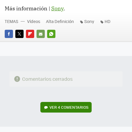
Más información |
Sony
.
TEMAS
Vídeos
Alta Definición
Sony
HD
FACEBOOK
TWITTER
FLIPBOARD
E-
WHATSAPP
MAIL
Comentarios cerrados
VER
4 COMENTARIOS