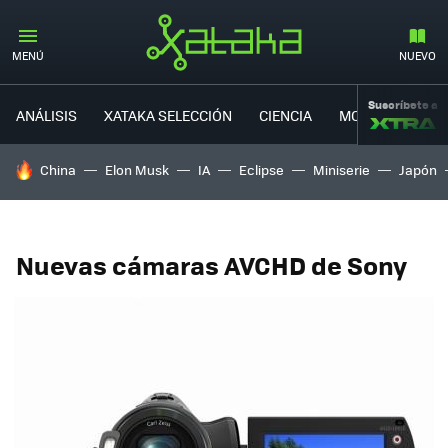
MENÚ
NUEVO
Suscríbete a
ANÁLISIS
XATAKA SELECCIÓN
CIENCIA
MOVILIDAD
HOY SE HABLA DE
China
Elon Musk
IA
Eclipse
Miniserie
Japón
Nuevas cámaras AVCHD de Sony