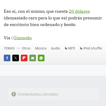
Eso sí, con el mismo, que cuesta
20 dólares
(demasiado caro para lo que es) podrás presumir
de escritorio bien ordenado y
bonito
.
Vía |
Gizmodo
.
TEMAS
Otros
Música
Audio
MP3
iPod shuffle
FACEBOOK
TWITTER
FLIPBOARD
E-
WHATSAPP
MAIL
Comentarios cerrados