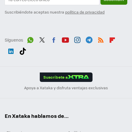
Suscribiéndote aceptas nuestra
política de privacidad
Síguenos
Wh
Twit
Fac
You
Inst
Tele
RSS
Flip
ats
ter
ebo
tub
agr
gra
boa
Link
Tikt
App
ok
e
am
m
rd
edI
ok
Suscríbete a
n
Apoya a Xataka y disfruta ventajas exclusivas
En Xataka hablamos de...