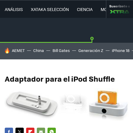
Suscríbete a
ANÁLISIS
XATAKA SELECCIÓN
CIENCIA
MOVILIDAD
HOY SE HABLA DE
AEMET
China
Bill Gates
Generación Z
iPhone 18
Adaptador para el iPod Shuffle