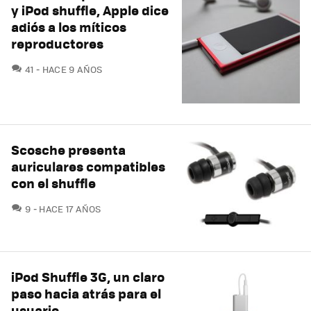
y iPod shuffle, Apple dice
adiós a los míticos
reproductores
COMENTARIOS
41
HACE 9 AÑOS
Scosche presenta
auriculares compatibles
con el shuffle
COMENTARIOS
9
HACE 17 AÑOS
iPod Shuffle 3G, un claro
paso hacia atrás para el
usuario