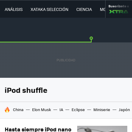
Suscríbete a
ANÁLISIS
XATAKA SELECCIÓN
CIENCIA
MOVILIDAD
iPod shuffle
HOY SE HABLA DE
China
Elon Musk
IA
Eclipse
Miniserie
Japón
Hasta siempre iPod nano