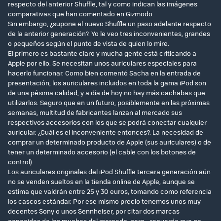
respecto del anterior Shuffle, tal y como indican las imágenes
comparativas que han comentado en Gizmodo.
Sin embargo, ¿supone el nuevo Shuffle un paso adelante respecto
de la anterior generación?. Yo le veo tres inconvenientes, grandes
o pequeños según el punto de vista de quien lo mire.
El primero es bastante claro y mucha gente está criticando a
Apple por ello. Se necesitan unos auriculares especiales para
hacerlo funcionar. Como bien comentó Sacha en la entrada de
presentación, los auriculares incluidos en toda la gama iPod son
de una pésima calidad, y a día de hoy no hay más cachabas que
utilizarlos. Seguro que en un futuro, posiblemente en las próximas
semanas, multitud de fabricantes lanzan al mercado sus
respectivos accesorios con los que se podrá conectar cualquier
auricular. ¿Cuál es el inconveniente entonces?. La necesidad de
comprar un determinado producto de Apple (sus auriculares) o de
tener un determinado accesorio (el cable con los botones de
control).
Los auriculares originales del iPod Shuffle tercera generación aún
no se venden sueltos en la tienda online de Apple, aunque se
estima que valdrán entre 25 y 30 euros, tomando como referencia
los cascos estándar. Por ese mismo precio tenemos unos muy
decentes Sony o unos Sennheiser, por citar dos marcas
conocidas de las muchas del mercado, pero… recuerdo que no