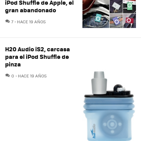
iPod Shuffle de Apple, el
gran abandonado
COMENTARIOS
7
HACE 19 AÑOS
H20 Audio iS2, carcasa
para el iPod Shuffle de
pinza
COMENTARIOS
0
HACE 19 AÑOS