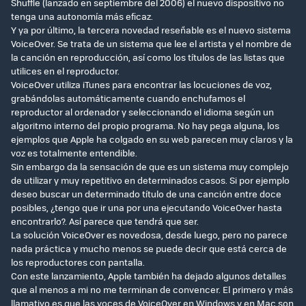
Shuffle (lanzado en septiembre del 2006) el nuevo dispositivo no
tenga una autonomía más eficaz.
Y ya por último, la tercera novedad reseñable es el nuevo sistema
VoiceOver. Se trata de un sistema que lee el artista y el nombre de
la canción en reproducción, así como los títulos de las listas que
utilices en el reproductor.
VoiceOver utiliza iTunes para encontrar las locuciones de voz,
grabándolas automáticamente cuando enchufamos el
reproductor al ordenador y seleccionando el idioma según un
algoritmo interno del propio programa. No hay pega alguna, los
ejemplos que Apple ha colgado en su web parecen muy claros y la
voz es totalmente entendible.
Sin embargo da la sensación de que es un sistema muy complejo
de utilizar y muy repetitivo en determinados casos. Si por ejemplo
deseo buscar un determinado título de una canción entre doce
posibles, ¿tengo que ir una por una ejecutando VoiceOver hasta
encontrarlo?. Así parece que tendrá que ser.
La solución VoiceOver es novedosa, desde luego, pero no parece
nada práctica y mucho menos se puede decir que está cerca de
los reproductores con pantalla.
Con este lanzamiento, Apple también ha dejado algunos detalles
que al menos a mi no me terminan de convencer. El primero y más
llamativo es que las voces de VoiceOver en Windows y en Mac son