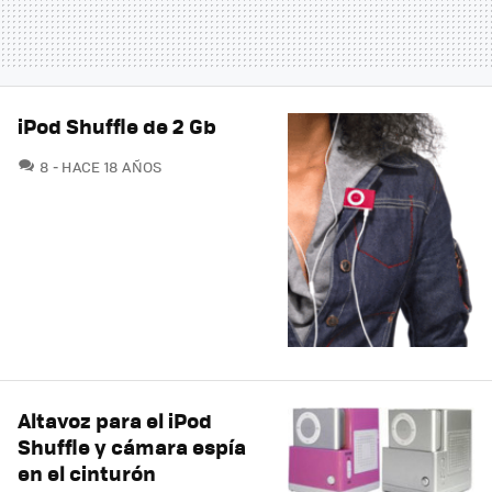
iPod Shuffle de 2 Gb
COMENTARIOS
8
HACE 18 AÑOS
Altavoz para el iPod
Shuffle y cámara espía
en el cinturón