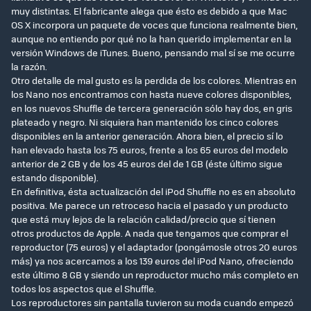
muy distintas. El fabricante alega que ésto es debido a que Mac
OS X incorpora un paquete de voces que funciona realmente bien,
aunque no entiendo por qué no la han querido implementar en la
versión Windows de iTunes. Bueno, pensando mal sí se me ocurre
la razón.
Otro detalle de mal gusto es la perdida de los colores. Mientras en
los Nano nos encontramos con hasta nueve colores disponibles,
en los nuevos Shuffle de tercera generación sólo hay dos, en gris
plateado y negro. Ni siquiera han mantenido los cinco colores
disponibles en la anterior generación. Ahora bien, el precio sí lo
han elevado hasta los 75 euros, frente a los 65 euros del modelo
anterior de 2 GB y de los 45 euros del de 1 GB (éste último sigue
estando disponible).
En definitiva, ésta actualización del iPod Shuffle no es en absoluto
positiva. Me parece un retroceso hacia el pasado y un producto
que está muy lejos de la relación calidad/precio que sí tienen
otros productos de Apple. A nada que tengamos que comprar el
reproductor (75 euros) y el adaptador (pongámosle otros 20 euros
más) ya nos acercamos a los 139 euros del iPod Nano, ofreciendo
este último 8 GB y siendo un reproductor mucho más completo en
todos los aspectos que el Shuffle.
Los reproductores sin pantalla tuvieron su moda cuando empezó