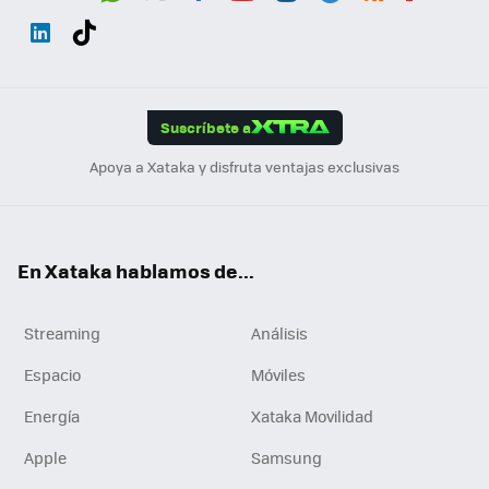
Wh
Twit
Fac
You
Inst
Tele
RSS
Flip
ats
ter
ebo
tub
agr
gra
boa
Link
Tikt
App
ok
e
am
m
rd
edI
ok
Suscríbete a
n
Apoya a Xataka y disfruta ventajas exclusivas
En Xataka hablamos de...
Streaming
Análisis
Espacio
Móviles
Energía
Xataka Movilidad
Apple
Samsung