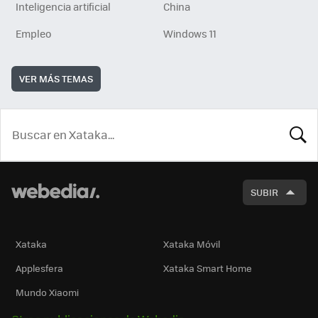
Inteligencia artificial
China
Empleo
Windows 11
VER MÁS TEMAS
BUSCA
SUBIR
Xataka
Xataka Móvil
Applesfera
Xataka Smart Home
Mundo Xiaomi