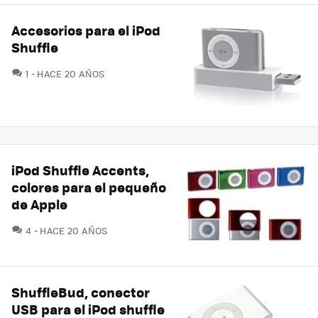
Accesorios para el iPod
Shuffle
COMENTARIOS
1
HACE 20 AÑOS
iPod Shuffle Accents,
colores para el pequeño
de Apple
COMENTARIOS
4
HACE 20 AÑOS
ShuffleBud, conector
USB para el iPod shuffle