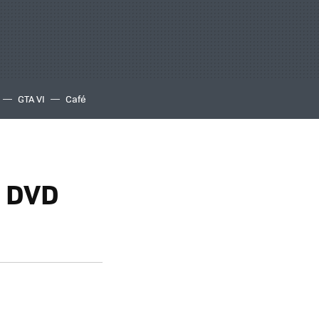
GTA VI
Café
e DVD