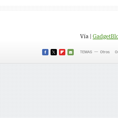
Vía |
GadgetBl
TEMAS
Otros
O
FACEBOOK
TWITTER
FLIPBOARD
E-
MAIL