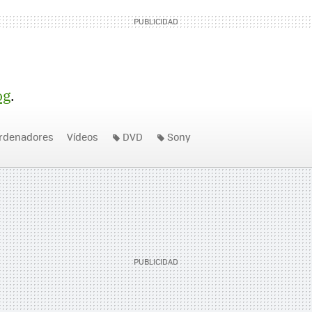
og
.
rdenadores
Vídeos
DVD
Sony