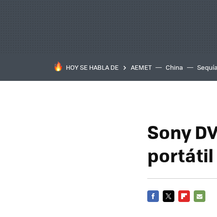
HOY SE HABLA DE
AEMET
China
Sequí
Sony DV
portátil
FACEBOOK
TWITTER
FLIPBOARD
E-