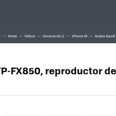
a
Waze
Fallout
Generación Z
iPhone 18
Arabia Saudí
P-FX850, reproductor d