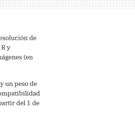
resolución de
 R y
mágenes (en
y un peso de
compatibilidad
artir del 1 de