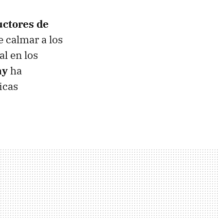
ctores de
 calmar a los
al en los
ny
ha
icas