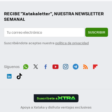
RECIBE "Xatakaletter", NUESTRA NEWSLETTER
SEMANAL
SUSCRIBIR
Suscribiéndote aceptas nuestra
política de privacidad
Síguenos
Wh
Twit
Fac
You
Inst
Tele
RSS
Flip
ats
ter
ebo
tub
agr
gra
boa
Link
Tikt
App
ok
e
am
m
rd
edI
ok
Suscríbete a
n
Apoya a Xataka y disfruta ventajas exclusivas