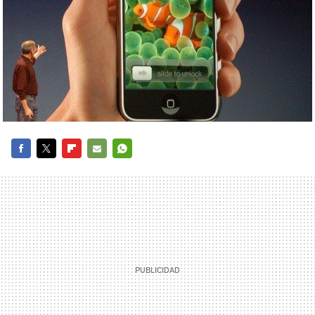
FACEBOOK
TWITTER
FLIPBOARD
E-
WHATSAPP
MAIL