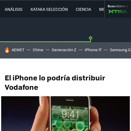
Suscríbete a
ANÁLISIS
XATAKA SELECCIÓN
CIENCIA
MOVILIDAD
HOY SE HABLA DE
AEMET
China
Generación Z
iPhone 17
Samsung G
El iPhone lo podría distribuir
Vodafone