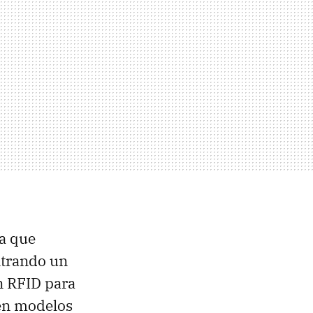
la que
ntrando un
n RFID para
 en modelos