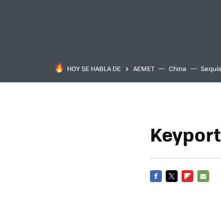
HOY SE HABLA DE
AEMET
China
Sequí
Keyport,
FACEBOOK
TWITTER
FLIPBOARD
E-
MAIL