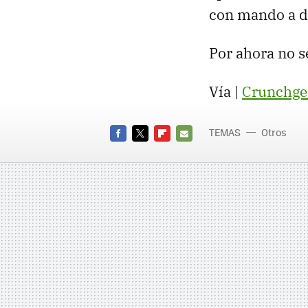
con mando a di
Por ahora no se
Vía |
Crunchge
TEMAS
Otros
FACEBOOK
TWITTER
FLIPBOARD
E-
MAIL