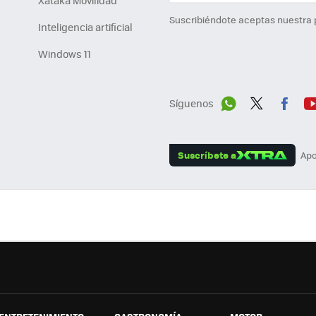
Xataka Movilidad
Suscribiéndote aceptas nuestra
Inteligencia artificial
Windows 11
Síguenos
Wh
Twit
Fac
Y
ats
ter
ebo
tu
Suscríbete a
Apo
App
ok
e