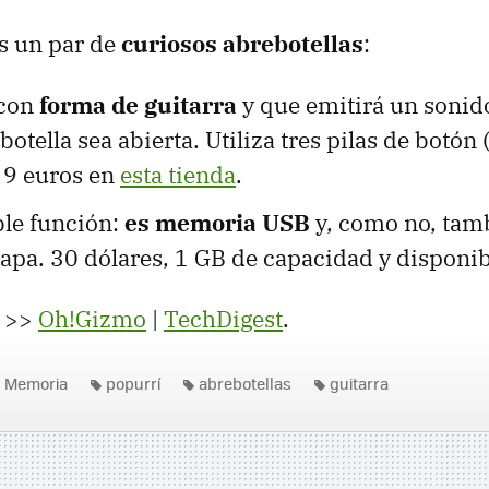
s un par de
curiosos abrebotellas
:
 con
forma de guitarra
y que emitirá un sonido
otella sea abierta. Utiliza tres pilas de botón 
 9 euros en
esta tienda
.
ble función:
es memoria USB
y, como no, tam
hapa. 30 dólares, 1 GB de capacidad y disponi
>>
Oh!Gizmo
|
TechDigest
.
Memoria
popurrí
abrebotellas
guitarra