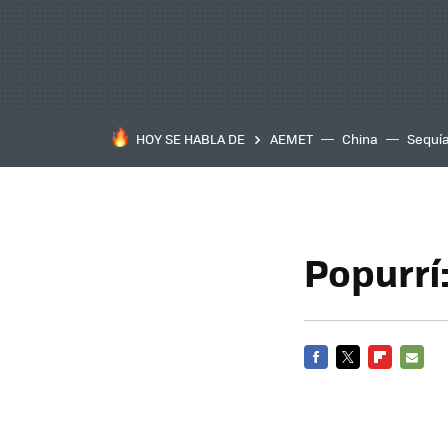
HOY SE HABLA DE
AEMET
China
Sequí
Popurrí
FACEBOOK
TWITTER
FLIPBOARD
E-
MAIL