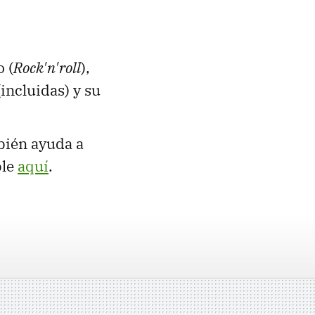
 (
Rock'n'roll
),
(incluidas) y su
bién ayuda a
ble
aquí
.