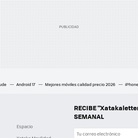
aude
Android 17
Mejores móviles calidad precio 2026
iPhone
ion 6
Mejores ventiladores de techo
Mejores aires acondicion
culares inalámbricos
Eclipse de sol 2026
Orden Marvel
RECIBE "Xatakalett
SEMANAL
Espacio