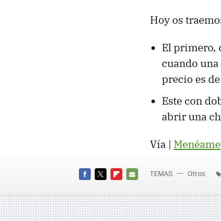
Hoy os traemo
El primero,
cuando una b
precio es de
Este con do
abrir una c
Vía |
Menéame
TEMAS
Otros
FACEBOOK
TWITTER
FLIPBOARD
E-
MAIL