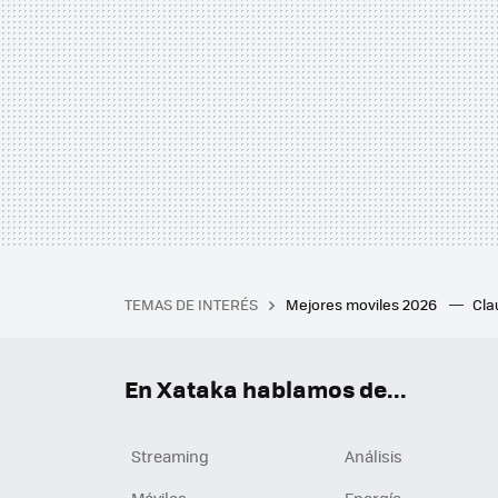
TEMAS DE INTERÉS
Mejores moviles 2026
Cl
iPhone plegable
Playstat
Mejores smartwatch
Auri
En Xataka hablamos de...
Streaming
Análisis