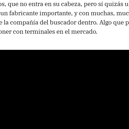
os, que no entra en su cabeza, pero sí quizás u
 un fabricante importante, y con muchas, mu
e la compañía del buscador dentro. Algo que p
ner con terminales en el mercado.