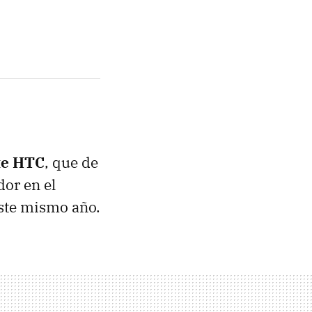
te HTC
, que de
or en el
ste mismo año.