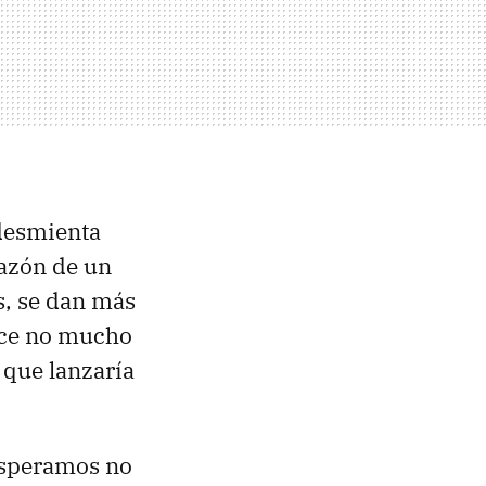
 desmienta
razón de un
s, se dan más
hace no mucho
 que lanzaría
esperamos no