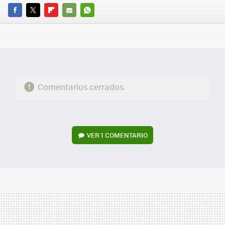
FACEBOOK
TWITTER
FLIPBOARD
E-
WHATSAPP
MAIL
Comentarios cerrados
VER
1 COMENTARIO