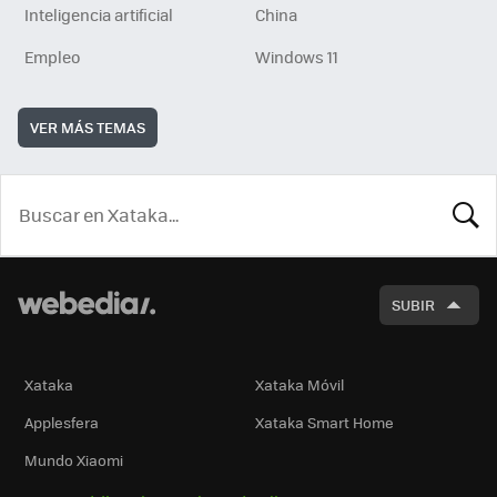
Inteligencia artificial
China
Empleo
Windows 11
VER MÁS TEMAS
BUSCA
SUBIR
Xataka
Xataka Móvil
Applesfera
Xataka Smart Home
Mundo Xiaomi