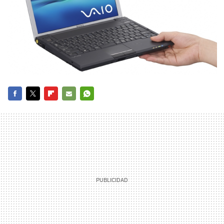
FACEBOOK
TWITTER
FLIPBOARD
E-
WHATSAPP
MAIL