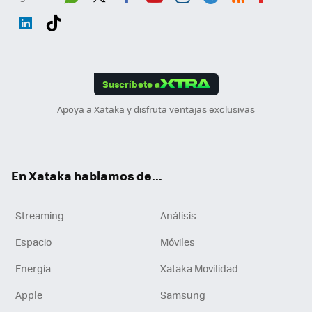
Wh
Twit
Fac
You
Inst
Tele
RSS
Flip
ats
ter
ebo
tub
agr
gra
boa
Link
Tikt
App
ok
e
am
m
rd
edI
ok
Suscríbete a
n
Apoya a Xataka y disfruta ventajas exclusivas
En Xataka hablamos de...
Streaming
Análisis
Espacio
Móviles
Energía
Xataka Movilidad
Apple
Samsung