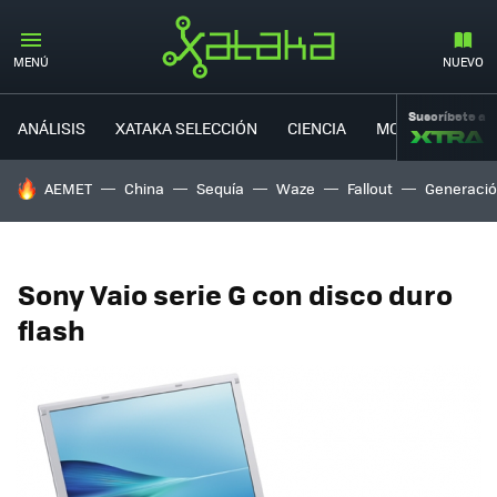
MENÚ
NUEVO
Suscríbete a
ANÁLISIS
XATAKA SELECCIÓN
CIENCIA
MOVILIDAD
HOY SE HABLA DE
AEMET
China
Sequía
Waze
Fallout
Generació
Sony Vaio serie G con disco duro
flash