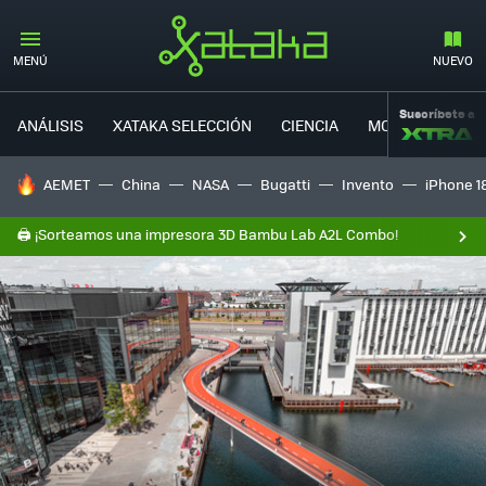
MENÚ
NUEVO
Suscríbete a
ANÁLISIS
XATAKA SELECCIÓN
CIENCIA
MOVILIDAD
HOY SE HABLA DE
AEMET
China
NASA
Bugatti
Invento
iPhone 1
🖨️ ¡Sorteamos una impresora 3D Bambu Lab A2L Combo!