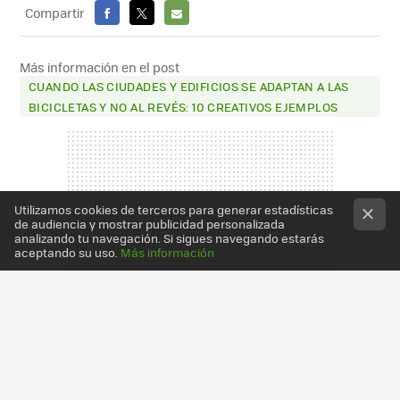
Compartir
FACEBOOK
X
E-
MAIL
Más información en el post
CUANDO LAS CIUDADES Y EDIFICIOS SE ADAPTAN A LAS
BICICLETAS Y NO AL REVÉS: 10 CREATIVOS EJEMPLOS
Utilizamos cookies de terceros para generar estadísticas
de audiencia y mostrar publicidad personalizada
analizando tu navegación. Si sigues navegando estarás
aceptando su uso.
Más información