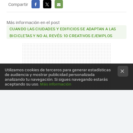
Compartir
FACEBOOK
X
E-
MAIL
Más información en el post
CUANDO LAS CIUDADES Y EDIFICIOS SE ADAPTAN A LAS
BICICLETAS Y NO AL REVÉS: 10 CREATIVOS EJEMPLOS
Utilizamos cookies de terceros para generar estadísticas
de audiencia y mostrar publicidad personalizada
analizando tu navegación. Si sigues navegando estarás
aceptando su uso.
Más información