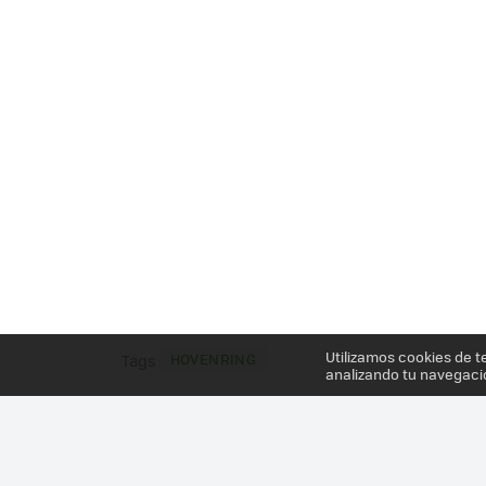
Utilizamos cookies de t
HOVENRING
Tags
analizando tu navegaci
Más información en el post
CUANDO LAS CIUDADES