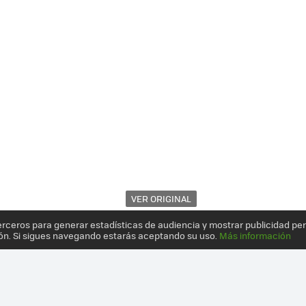
VER ORIGINAL
erceros para generar estadísticas de audiencia y mostrar publicidad pe
ón. Si sigues navegando estarás aceptando su uso.
Más información
 Y EDIFICIOS SE ADAPTAN A LAS BICICLETAS Y NO AL REVÉS: 10 CR