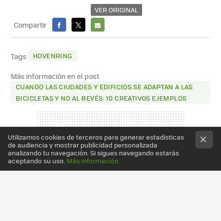
VER ORIGINAL
Compartir
FACEBOOK
X
E-
MAIL
HOVENRING
Tags
Más información en el post
CUANDO LAS CIUDADES Y EDIFICIOS SE ADAPTAN A LAS
BICICLETAS Y NO AL REVÉS: 10 CREATIVOS EJEMPLOS
Utilizamos cookies de terceros para generar estadísticas
de audiencia y mostrar publicidad personalizada
analizando tu navegación. Si sigues navegando estarás
aceptando su uso.
Más información