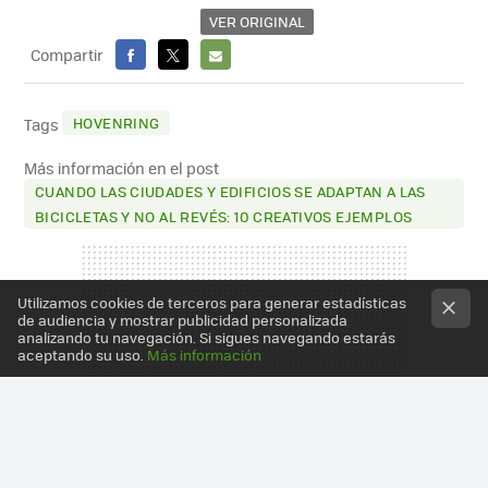
VER ORIGINAL
Compartir
FACEBOOK
X
E-
MAIL
HOVENRING
Tags
Más información en el post
CUANDO LAS CIUDADES Y EDIFICIOS SE ADAPTAN A LAS
BICICLETAS Y NO AL REVÉS: 10 CREATIVOS EJEMPLOS
Utilizamos cookies de terceros para generar estadísticas
de audiencia y mostrar publicidad personalizada
analizando tu navegación. Si sigues navegando estarás
aceptando su uso.
Más información