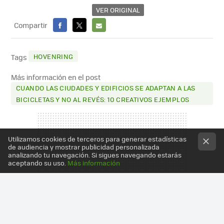
VER ORIGINAL
Compartir
FACEBOOK
X
E-
MAIL
HOVENRING
Tags
Más información en el post
CUANDO LAS CIUDADES Y EDIFICIOS SE ADAPTAN A LAS
BICICLETAS Y NO AL REVÉS: 10 CREATIVOS EJEMPLOS
Utilizamos cookies de terceros para generar estadísticas
de audiencia y mostrar publicidad personalizada
analizando tu navegación. Si sigues navegando estarás
aceptando su uso.
Más información