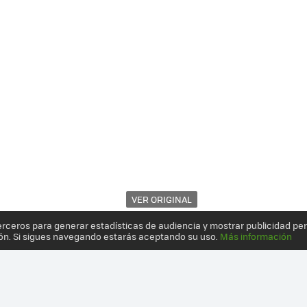
VER ORIGINAL
erceros para generar estadísticas de audiencia y mostrar publicidad pe
ón. Si sigues navegando estarás aceptando su uso.
Más información
 Y EDIFICIOS SE ADAPTAN A LAS BICICLETAS Y NO AL REVÉS: 10 CR