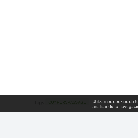
Utilizamos cookies de t
CUYPERSPASSAGE
Tags
analizando tu navegaci
Más información en el post
CUANDO LAS CIUDADES