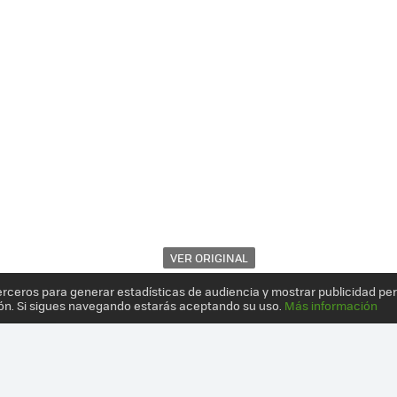
VER ORIGINAL
erceros para generar estadísticas de audiencia y mostrar publicidad pe
ón. Si sigues navegando estarás aceptando su uso.
Más información
 Y EDIFICIOS SE ADAPTAN A LAS BICICLETAS Y NO AL REVÉS: 10 CR