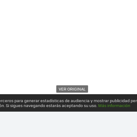
VER ORIGINAL
erceros para generar estadísticas de audiencia y mostrar publicidad pe
ón. Si sigues navegando estarás aceptando su uso.
Más información
 Y EDIFICIOS SE ADAPTAN A LAS BICICLETAS Y NO AL REVÉS: 10 CR