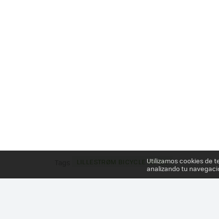
Utilizamos cookies de t
LILLESTRØM BICYCLE HOTEL
Tags
analizando tu navegaci
Más información en el post
CUANDO LAS CIUDADES