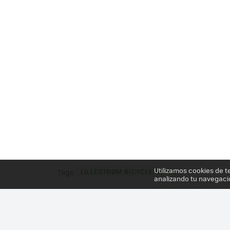
Utilizamos cookies de t
LILLESTRØM BICYCLE HOTEL
Tags
analizando tu navegaci
Más información en el post
CUANDO LAS CIUDADES