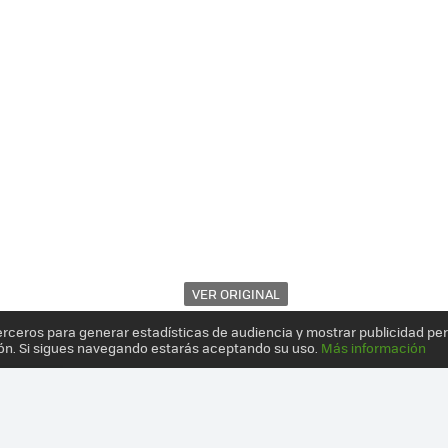
VER ORIGINAL
erceros para generar estadísticas de audiencia y mostrar publicidad pe
ón. Si sigues navegando estarás aceptando su uso.
Más información
 Y EDIFICIOS SE ADAPTAN A LAS BICICLETAS Y NO AL REVÉS: 10 CR