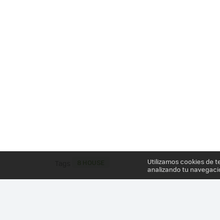
Utilizamos cookies de t
8 HOUSE
Tags
analizando tu navegaci
Más información en el post
CUANDO LAS CIUDADES