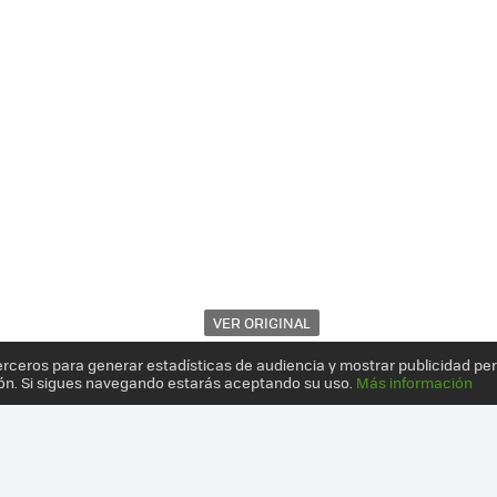
VER ORIGINAL
erceros para generar estadísticas de audiencia y mostrar publicidad pe
ón. Si sigues navegando estarás aceptando su uso.
Más información
 Y EDIFICIOS SE ADAPTAN A LAS BICICLETAS Y NO AL REVÉS: 10 CR