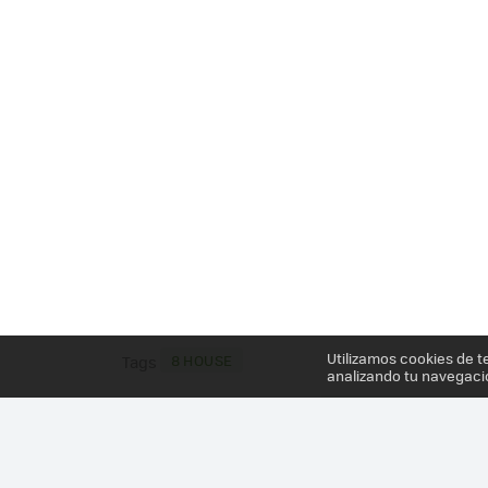
Utilizamos cookies de t
8 HOUSE
Tags
analizando tu navegaci
Más información en el post
CUANDO LAS CIUDADES