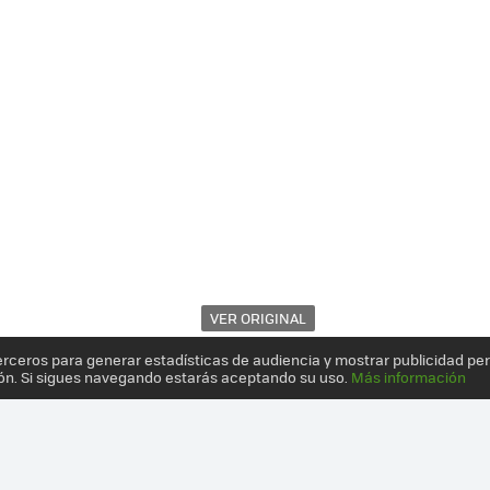
VER ORIGINAL
erceros para generar estadísticas de audiencia y mostrar publicidad pe
ón. Si sigues navegando estarás aceptando su uso.
Más información
 Y EDIFICIOS SE ADAPTAN A LAS BICICLETAS Y NO AL REVÉS: 10 CR