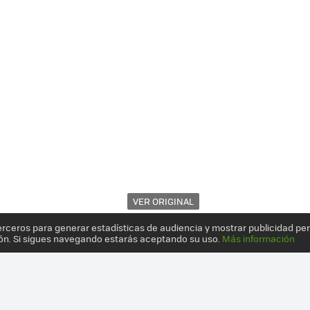
VER ORIGINAL
erceros para generar estadísticas de audiencia y mostrar publicidad pe
ón. Si sigues navegando estarás aceptando su uso.
Más información
 Y EDIFICIOS SE ADAPTAN A LAS BICICLETAS Y NO AL REVÉS: 10 CR