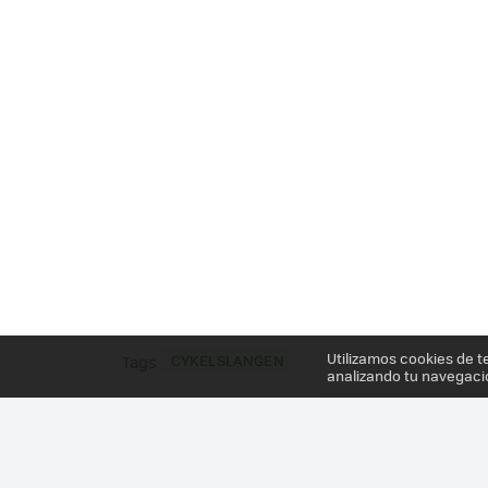
Utilizamos cookies de t
CYKELSLANGEN
Tags
analizando tu navegaci
Más información en el post
CUANDO LAS CIUDADES