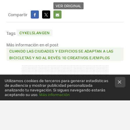
VER ORIGINAL
Compartir
FACEBOOK
X
E-
MAIL
CYKELSLANGEN
Tags
Más información en el post
CUANDO LAS CIUDADES Y EDIFICIOS SE ADAPTAN A LAS
BICICLETAS Y NO AL REVÉS: 10 CREATIVOS EJEMPLOS
Utilizamos cookies de terceros para generar estadísticas
de audiencia y mostrar publicidad personalizada
analizando tu navegación. Si sigues navegando estarás
aceptando su uso.
Más información