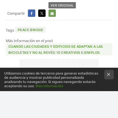
VER ORIGINAL
Compartir
FACEBOOK
X
E-
MAIL
PEACE BRIDGE
Tags
Más información en el post
CUANDO LAS CIUDADES Y EDIFICIOS SE ADAPTAN A LAS
BICICLETAS Y NO AL REVÉS: 10 CREATIVOS EJEMPLOS
Utilizamos cookies de terceros para generar estadísticas
de audiencia y mostrar publicidad personalizada
analizando tu navegación. Si sigues navegando estarás
aceptando su uso.
Más información