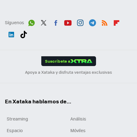
Síguenos
Wh
Twit
Fac
You
Inst
Tele
RSS
Flip
ats
ter
ebo
tub
agr
gra
boa
Link
Tikt
App
ok
e
am
m
rd
edI
ok
Suscríbete a
n
Apoya a Xataka y disfruta ventajas exclusivas
En Xataka hablamos de...
Streaming
Análisis
Espacio
Móviles