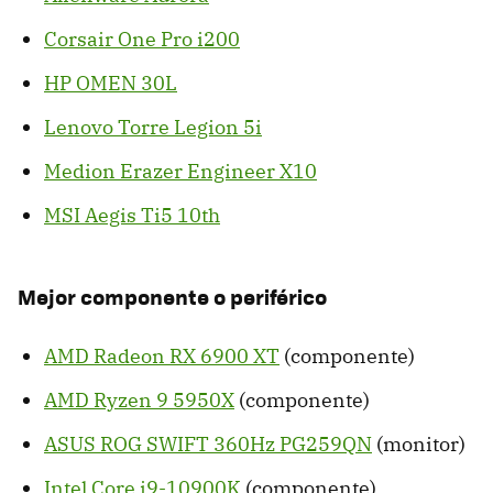
Corsair One Pro i200
HP OMEN 30L
Lenovo Torre Legion 5i
Medion Erazer Engineer X10
MSI Aegis Ti5 10th
Mejor componente o periférico
AMD Radeon RX 6900 XT
(componente)
AMD Ryzen 9 5950X
(componente)
ASUS ROG SWIFT 360Hz PG259QN
(monitor)
Intel Core i9-10900K
(componente)