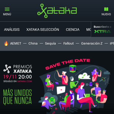
MENÚ
NUEVO
Suscríbete a
ANÁLISIS
XATAKA SELECCIÓN
CIENCIA
MOVILIDAD
HOY SE HABLA DE
AEMET
China
Sequía
Fallout
Generación Z
iP