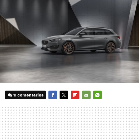
11 comentarios
FACEBOOK
TWITTER
FLIPBOARD
E-
WHATSAPP
MAIL