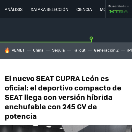
Suscríbete a
ANÁLISIS
XATAKA SELECCIÓN
CIENCIA
MOVILIDAD
HOY SE HABLA DE
AEMET
China
Sequía
Fallout
Generación Z
iP
El nuevo SEAT CUPRA León es
oficial: el deportivo compacto de
SEAT llega con versión híbrida
enchufable con 245 CV de
potencia