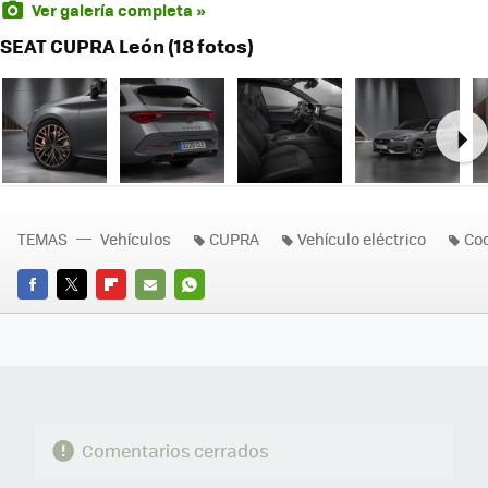
Ver galería completa »
SEAT CUPRA León (18 fotos)
Ne
TEMAS
Vehículos
CUPRA
Vehículo eléctrico
Coc
FACEBOOK
TWITTER
FLIPBOARD
E-
WHATSAPP
MAIL
Comentarios cerrados