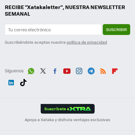
RECIBE "Xatakaletter", NUESTRA NEWSLETTER
SEMANAL
SUSCRIBIR
Suscribiéndote aceptas nuestra
política de privacidad
Síguenos
Wh
Twit
Fac
You
Inst
Tele
RSS
Flip
ats
ter
ebo
tub
agr
gra
boa
Link
Tikt
App
ok
e
am
m
rd
edI
ok
Suscríbete a
n
Apoya a Xataka y disfruta ventajas exclusivas