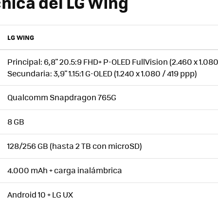
cnica del LG Wing
LG WING
Principal: 6,8" 20.5:9 FHD+ P-OLED FullVision (2.460 x 1.080
Secundaria: 3,9" 1.15:1 G-OLED (1.240 x 1.080 / 419 ppp)
Qualcomm Snapdragon 765G
8 GB
128/256 GB (hasta 2 TB con microSD)
4.000 mAh + carga inalámbrica
Android 10 + LG UX