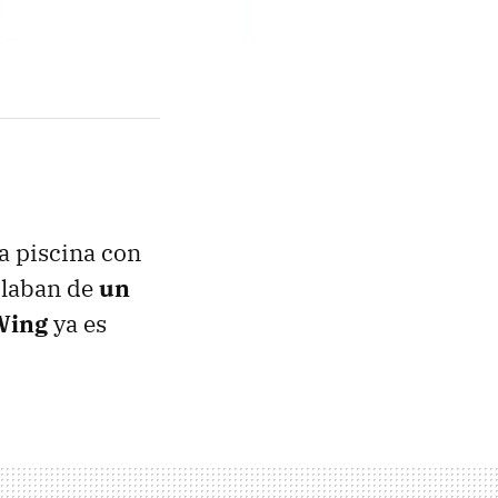
la piscina con
laban de
un
Wing
ya es