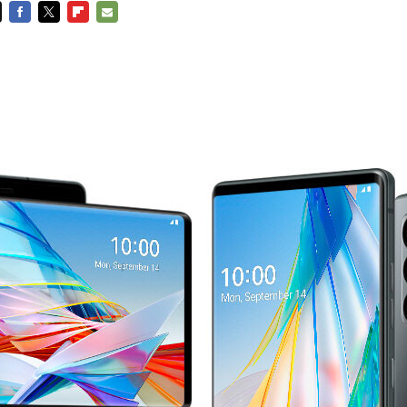
FACEBOOK
TWITTER
FLIPBOARD
E-
MAIL