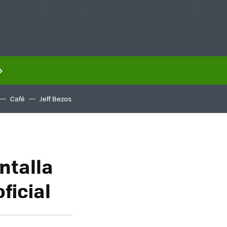
Café
Jeff Bezos
ntalla
ficial