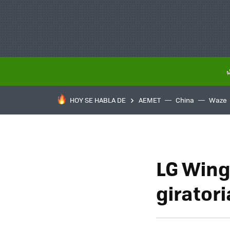
HOY SE HABLA DE
AEMET
China
Waze
LG Wing:
giratori