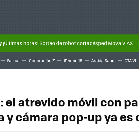
🌿¡Últimas horas! Sorteo de robot cortacésped Mova ViAX
Fallout
Generación Z
iPhone 18
Arabia Saudí
GTA VI
 el atrevido móvil con pa
a y cámara pop-up ya es o