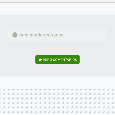
FACEBOOK
TWITTER
FLIPBOARD
E-
WHATSAPP
MAIL
Comentarios cerrados
VER
3 COMENTARIOS