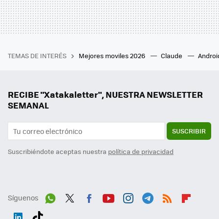
TEMAS DE INTERÉS
Mejores moviles 2026
Claude
Androi
RECIBE "Xatakaletter", NUESTRA NEWSLETTER
SEMANAL
SUSCRIBIR
Suscribiéndote aceptas nuestra
política de privacidad
Síguenos
Wh
Twit
Fac
You
Inst
Tele
RSS
Flip