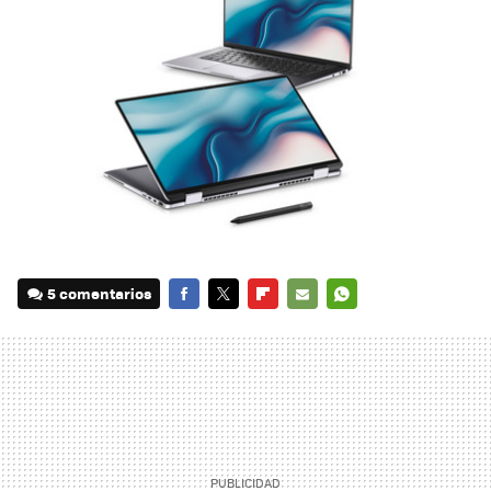
5 comentarios
FACEBOOK
TWITTER
FLIPBOARD
E-
WHATSAPP
MAIL