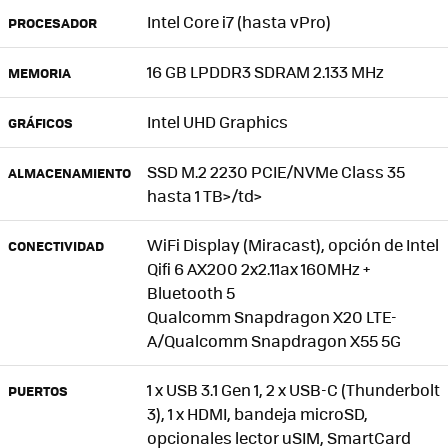
Intel Core i7 (hasta vPro)
PROCESADOR
16 GB LPDDR3 SDRAM 2.133 MHz
MEMORIA
Intel UHD Graphics
GRÁFICOS
SSD M.2 2230 PCIE/NVMe Class 35
ALMACENAMIENTO
hasta 1 TB>/td>
WiFi Display (Miracast), opción de Intel
CONECTIVIDAD
Qifi 6 AX200 2x2.11ax 160MHz +
Bluetooth 5
Qualcomm Snapdragon X20 LTE-
A/Qualcomm Snapdragon X55 5G
1 x USB 3.1 Gen 1, 2 x USB-C (Thunderbolt
PUERTOS
3), 1 x HDMI, bandeja microSD,
opcionales lector uSIM, SmartCard