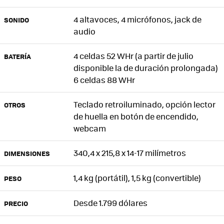
4 altavoces, 4 micrófonos, jack de
SONIDO
audio
4 celdas 52 WHr (a partir de julio
BATERÍA
disponible la de duración prolongada)
6 celdas 88 WHr
Teclado retroiluminado, opción lector
OTROS
de huella en botón de encendido,
webcam
340,4 x 215,8 x 14-17 milímetros
DIMENSIONES
1,4 kg (portátil), 1,5 kg (convertible)
PESO
Desde 1.799 dólares
PRECIO