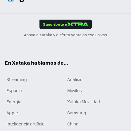
ats
ter
ebo
tub
agr
gra
boa
Link
Tikt
App
ok
e
am
m
rd
edI
ok
Suscríbete a
n
Apoya a Xataka y disfruta ventajas exclusivas
En Xataka hablamos de...
Streaming
Análisis
Espacio
Móviles
Energía
Xataka Movilidad
Apple
Samsung
Inteligencia artificial
China