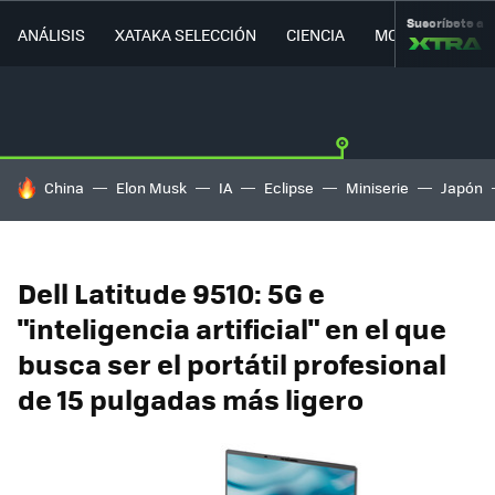
Suscríbete a
ANÁLISIS
XATAKA SELECCIÓN
CIENCIA
MOVILIDAD
HOY SE HABLA DE
China
Elon Musk
IA
Eclipse
Miniserie
Japón
Dell Latitude 9510: 5G e
"inteligencia artificial" en el que
busca ser el portátil profesional
de 15 pulgadas más ligero